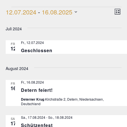
Veranstaltungen
Ans
Ve
12.07.2024
 - 
16.08.2025
Liste
Datum
Nav
An
wählen.
Juli 2024
Na
Fr., 12.07.2024
FR.
12
Geschlossen
August 2024
Fr., 16.08.2024
FR.
16
Detern feiert!
Deterner Krug
Kirchstraße 2, Detern, Niedersachsen,
Deutschland
Sa., 17.08.2024
-
So., 18.08.2024
SA.
17
Schützenfest