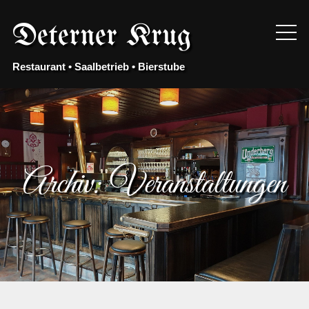
Skip
to
Deterner Krug
content
Restaurant • Saalbetrieb • Bierstube
Archiv:
Veranstaltungen