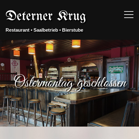
Skip
to
Deterner Krug
content
Restaurant • Saalbetrieb • Bierstube
Ostermontag geschlossen